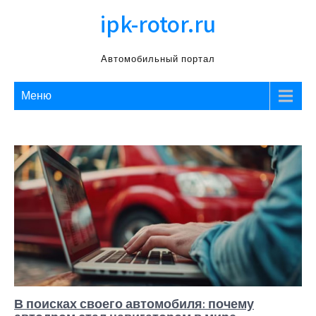
Перейти
ipk-rotor.ru
к
содержимому
Автомобильный портал
Меню
В поисках своего автомобиля: почему