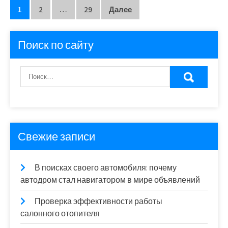
Пагинация
1
2
…
29
Далее
записей
Поиск по сайту
Свежие записи
В поисках своего автомобиля: почему
автодром стал навигатором в мире объявлений
Проверка эффективности работы
салонного отопителя