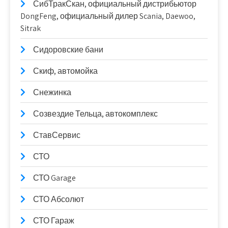
СибТракСкан, официальный дистрибьютор
DongFeng, официальный дилер Scania, Daewoo,
Sitrak
Сидоровские бани
Скиф, автомойка
Снежинка
Созвездие Тельца, автокомплекс
СтавСервис
СТО
СТО Garage
СТО Абсолют
СТО Гараж