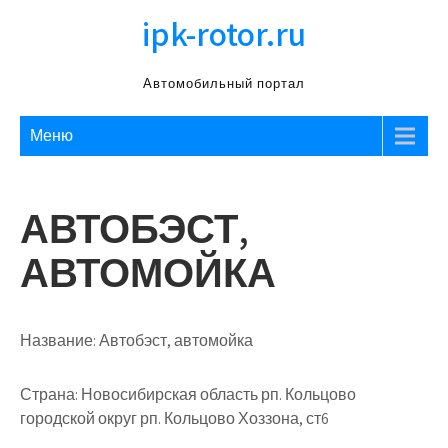
Перейти
ipk-rotor.ru
к
содержимому
Автомобильный портал
Меню
АВТОБЭСТ,
АВТОМОЙКА
Название:
Автобэст, автомойка
Страна:
Новосибирская область рп. Кольцово
городской округ рп. Кольцово Хоззона, ст6