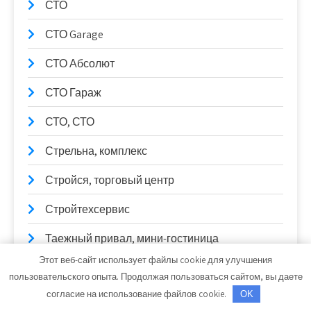
СТО
СТО Garage
СТО Абсолют
СТО Гараж
СТО, СТО
Стрельна, комплекс
Стройся, торговый центр
Стройтехсервис
Таежный привал, мини-гостиница
Этот веб-сайт использует файлы cookie для улучшения
Тверь, отель
пользовательского опыта. Продолжая пользоваться сайтом, вы даете
согласие на использование файлов cookie.
OK
Текстиль для дома