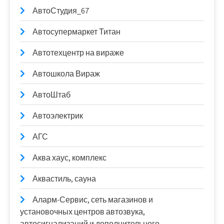
АвтоСтудия_67
Автосупермаркет Титан
Автотехцентр на вираже
Автошкола Вираж
АвтоШтаб
Автоэлектрик
АГС
Аква хаус, комплекс
Аквастиль, сауна
Аларм-Сервис, сеть магазинов и
установочных центров автозвука,
автосигнализаций и дополнительного