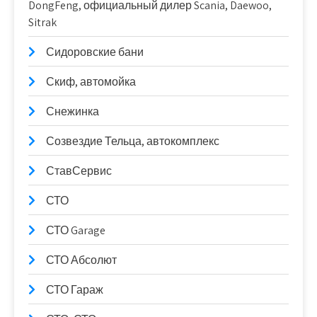
DongFeng, официальный дилер Scania, Daewoo,
Sitrak
Сидоровские бани
Скиф, автомойка
Снежинка
Созвездие Тельца, автокомплекс
СтавСервис
СТО
СТО Garage
СТО Абсолют
СТО Гараж