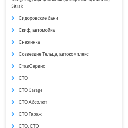
Sitrak
Сидоровские бани
Скиф, автомойка
Снежинка
Созвездие Тельца, автокомплекс
СтавСервис
СТО
СТО Garage
СТО Абсолют
СТО Гараж
СТО, СТО