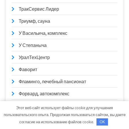
ТракСервис Лидер
Триумф, сауна
У Васильича, комплекс
У Степаныча
УралТехЦентр
Фаворит
Фламинго, лечебный пансионат
Форвард, автокомплекс
Формула м2, центр строительства и ремонта
Этот веб-сайт использует файлы cookie для улучшения
пользовательского опыта. Продолжая пользоваться сайтом, вы даете
Фристайл 2, туристический комплекс
согласие на использование файлов cookie.
OK