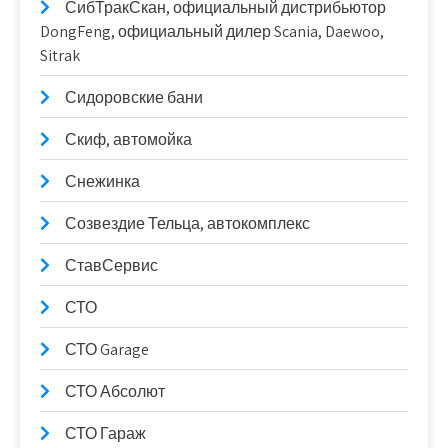
СибТракСкан, официальный дистрибьютор
DongFeng, официальный дилер Scania, Daewoo,
Sitrak
Сидоровские бани
Скиф, автомойка
Снежинка
Созвездие Тельца, автокомплекс
СтавСервис
СТО
СТО Garage
СТО Абсолют
СТО Гараж