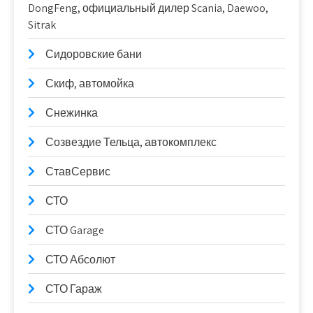
DongFeng, официальный дилер Scania, Daewoo,
Sitrak
Сидоровские бани
Скиф, автомойка
Снежинка
Созвездие Тельца, автокомплекс
СтавСервис
СТО
СТО Garage
СТО Абсолют
СТО Гараж