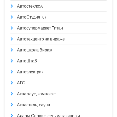
Автостекло56
АвтоСтудия_67
Автосупермаркет Титан
Автотехцентр на вираже
Автошкола Вираж
АвтоШтаб
Автоэлектрик
АГС
Аква хаус, комплекс
Аквастиль, сауна
Аларм-Сервис, сеть магазинов и