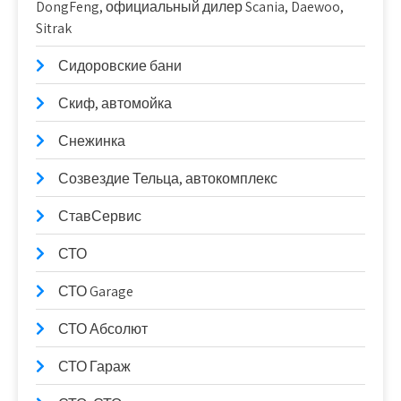
DongFeng, официальный дилер Scania, Daewoo,
Sitrak
Сидоровские бани
Скиф, автомойка
Снежинка
Созвездие Тельца, автокомплекс
СтавСервис
СТО
СТО Garage
СТО Абсолют
СТО Гараж