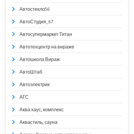
Автостекло56
АвтоСтудия_67
Автосупермаркет Титан
Автотехцентр на вираже
Автошкола Вираж
АвтоШтаб
Автоэлектрик
АГС
Аква хаус, комплекс
Аквастиль, сауна