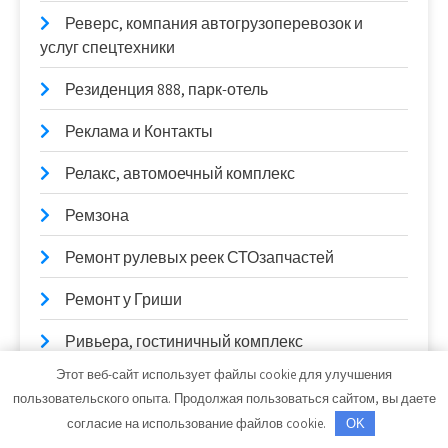
Реверс, компания автогрузоперевозок и
услуг спецтехники
Резиденция 888, парк-отель
Реклама и Контакты
Релакс, автомоечный комплекс
Ремзона
Ремонт рулевых реек СТОзапчастей
Ремонт у Гриши
Ривьера, гостиничный комплекс
Этот веб-сайт использует файлы cookie для улучшения
Ривьера, сауна
пользовательского опыта. Продолжая пользоваться сайтом, вы даете
согласие на использование файлов cookie.
Римские термы, сауна
OK