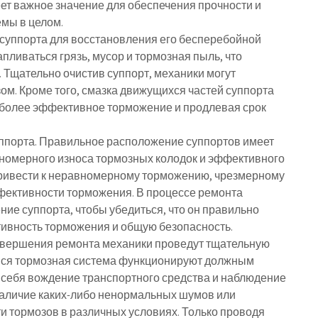
ет важное значение для обеспечения прочности и
емы в целом.
у суппорта для восстановления его бесперебойной
пливаться грязь, мусор и тормозная пыль, что
 Тщательно очистив суппорт, механики могут
ом. Кроме того, смазка движущихся частей суппорта
 более эффективное торможение и продлевая срок
уппорта. Правильное расположение суппортов имеет
номерного износа тормозных колодок и эффективного
ривести к неравномерному торможению, чрезмерному
фективности торможения. В процессе ремонта
ие суппорта, чтобы убедиться, что он правильно
ивность торможения и общую безопасность.
авершения ремонта механики проведут тщательную
и вся тормозная система функционируют должным
 себя вождение транспортного средства и наблюдение
наличие каких-либо ненормальных шумов или
и тормозов в различных условиях. Только проводя