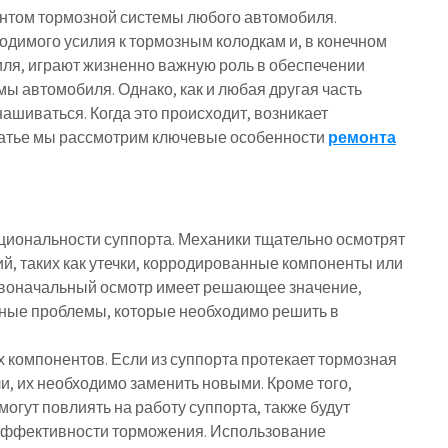
том тормозной системы любого автомобиля.
димого усилия к тормозным колодкам и, в конечном
иля, играют жизненно важную роль в обеспечении
ы автомобиля. Однако, как и любая другая часть
ашиваться. Когда это происходит, возникает
статье мы рассмотрим ключевые особенности
ремонта
циональности суппорта. Механики тщательно осмотрят
й, таких как утечки, корродированные компоненты или
рвоначальный осмотр имеет решающее значение,
тные проблемы, которые необходимо решить в
компонентов. Если из суппорта протекает тормозная
и, их необходимо заменить новыми. Кроме того,
огут повлиять на работу суппорта, также будут
эффективности торможения. Использование