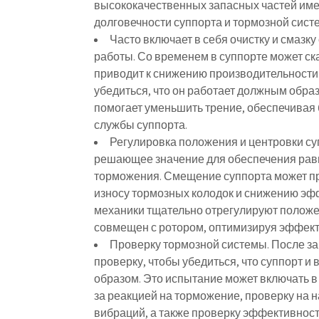
высококачественных запасных частей име
долговечности суппорта и тормозной сист
Часто включает в себя очистку и смазк
работы. Со временем в суппорте может ска
приводит к снижению производительности.
убедиться, что он работает должным образ
помогает уменьшить трение, обеспечивая
службы суппорта.
Регулировка положения и центровки с
решающее значение для обеспечения рав
торможения. Смещение суппорта может п
износу тормозных колодок и снижению эф
механики тщательно отрегулируют положен
совмещен с ротором, оптимизируя эффект
Проверку тормозной системы. После з
проверку, чтобы убедиться, что суппорт 
образом. Это испытание может включать в
за реакцией на торможение, проверку на 
вибраций, а также проверку эффективност